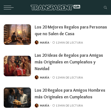
Los 20 Mejores Regalos para Personas
que no Salen de Casa
MARÍA
12 MIN DE LECTURA
PUBLICADO
POR
Las 20 Ideas de Regalos para Amigas
más Originales en Cumpleaños y
Navidad
MARÍA
12 MIN DE LECTURA
PUBLICADO
POR
Los 20 Regalos para Amigos Hombres
más Originales en Cumpleaños
MARÍA
13 MIN DE LECTURA
PUBLICADO
POR