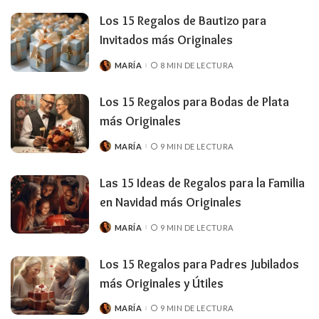
Los 15 Regalos de Bautizo para
Invitados más Originales
MARÍA
8 MIN DE LECTURA
PUBLICADO
POR
Los 15 Regalos para Bodas de Plata
más Originales
MARÍA
9 MIN DE LECTURA
PUBLICADO
POR
Las 15 Ideas de Regalos para la Familia
en Navidad más Originales
MARÍA
9 MIN DE LECTURA
PUBLICADO
POR
Los 15 Regalos para Padres Jubilados
más Originales y Útiles
MARÍA
9 MIN DE LECTURA
PUBLICADO
POR