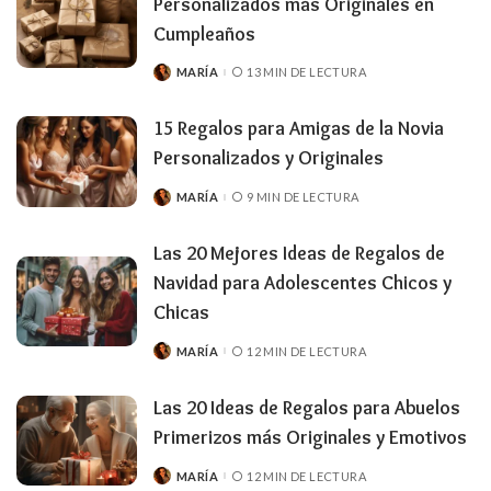
Personalizados más Originales en
Cumpleaños
MARÍA
13 MIN DE LECTURA
PUBLICADO
POR
15 Regalos para Amigas de la Novia
Personalizados y Originales
MARÍA
9 MIN DE LECTURA
PUBLICADO
POR
Las 20 Mejores Ideas de Regalos de
Navidad para Adolescentes Chicos y
Chicas
MARÍA
12 MIN DE LECTURA
PUBLICADO
POR
Las 20 Ideas de Regalos para Abuelos
Primerizos más Originales y Emotivos
MARÍA
12 MIN DE LECTURA
PUBLICADO