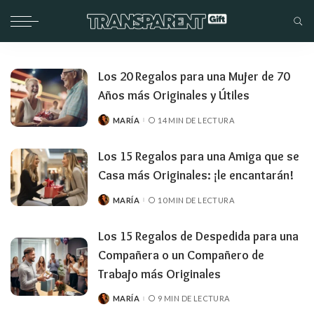
Los 20 Regalos para una Mujer de 70
Años más Originales y Útiles
MARÍA
14 MIN DE LECTURA
PUBLICADO
POR
Los 15 Regalos para una Amiga que se
Casa más Originales: ¡le encantarán!
MARÍA
10 MIN DE LECTURA
PUBLICADO
POR
Los 15 Regalos de Despedida para una
Compañera o un Compañero de
Trabajo más Originales
MARÍA
9 MIN DE LECTURA
PUBLICADO
POR