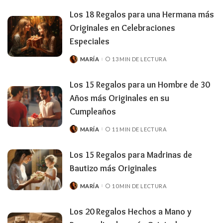
Los 18 Regalos para una Hermana más
Originales en Celebraciones
Especiales
MARÍA
13 MIN DE LECTURA
PUBLICADO
POR
Los 15 Regalos para un Hombre de 30
Años más Originales en su
Cumpleaños
MARÍA
11 MIN DE LECTURA
PUBLICADO
POR
Los 15 Regalos para Madrinas de
Bautizo más Originales
MARÍA
10 MIN DE LECTURA
PUBLICADO
POR
Los 20 Regalos Hechos a Mano y