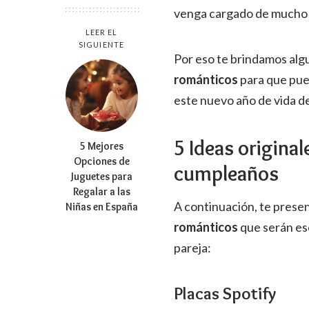
venga cargado de mucho
LEER EL
SIGUIENTE
Por eso te brindamos alg
románticos
para que pued
este nuevo año de vida d
5 Ideas origina
5 Mejores
Opciones de
cumpleaños
Juguetes para
Regalar a las
A continuación, te pres
Niñas en España
románticos
que serán es
pareja:
Placas Spotify