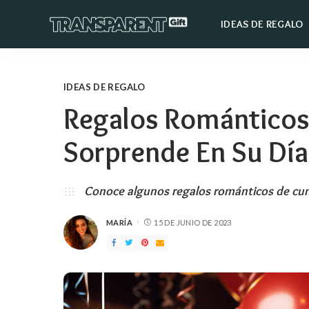
IDEAS DE REGALO
IDEAS DE REGALO
Regalos Románticos
Sorprende En Su Día
Conoce algunos regalos románticos de cump
MARÍA
15 DE JUNIO DE 2023
PUBLICADO
POR