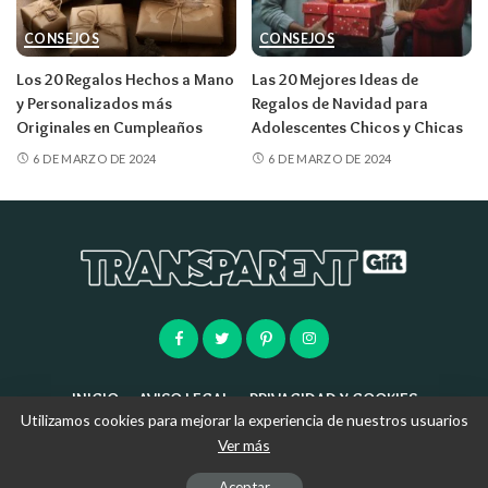
CONSEJOS
CONSEJOS
Los 20 Regalos Hechos a Mano
Las 20 Mejores Ideas de
y Personalizados más
Regalos de Navidad para
Originales en Cumpleaños
Adolescentes Chicos y Chicas
6 DE MARZO DE 2024
6 DE MARZO DE 2024
INICIO
AVISO LEGAL
PRIVACIDAD Y COOKIES
Utilizamos cookies para mejorar la experiencia de nuestros usuarios
Ver más
© 2025 | TRANSPARENT GIFT S.L.U
Aceptar